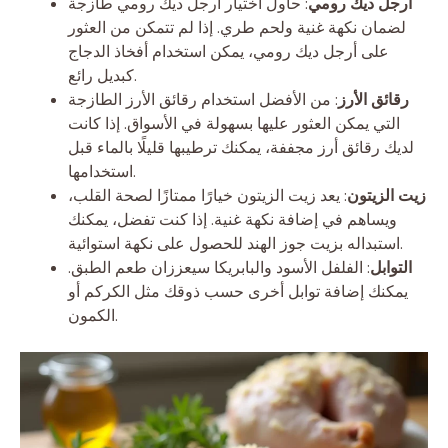
أرجل ديك رومي
: حاول اختيار أرجل ديك رومي طازجة
لضمان نكهة غنية ولحم طري. إذا لم تتمكن من العثور
على أرجل ديك رومي، يمكن استخدام أفخاذ الدجاج
كبديل رائع.
رقائق الأرز
: من الأفضل استخدام رقائق الأرز الطازجة
التي يمكن العثور عليها بسهولة في الأسواق. إذا كانت
لديك رقائق أرز مجففة، يمكنك ترطيبها قليلًا بالماء قبل
استخدامها.
زيت الزيتون
: يعد زيت الزيتون خيارًا ممتازًا لصحة القلب،
ويساهم في إضافة نكهة غنية. إذا كنت تفضل، يمكنك
استبداله بزيت جوز الهند للحصول على نكهة استوائية.
التوابل
: الفلفل الأسود والبابريكا سيعززان طعم الطبق.
يمكنك إضافة توابل أخرى حسب ذوقك مثل الكركم أو
الكمون.