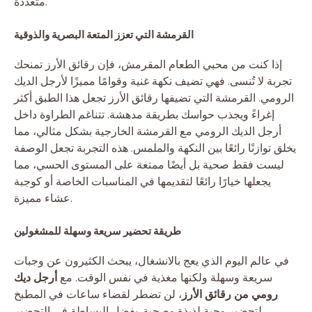
متعددة.
القرمشة التي تعزز المتعة البصرية والذوقية
إذا كنت من محبي الطعام المقرمش، فإن رقائق الأرز تمنحك
تجربة لا تُنسى. فهي تضيف نكهة غنية وقوامًا مميزًا لأرجل الديك
الرومي. القرمشة التي تضيفها رقائق الأرز تجعل هذا الطبق أكثر
إغراءً ويجذب حواسك بطريقة مدهشة. تتناغم الطراوة داخل
أرجل الديك الرومي مع القرمشة الخارجية بشكل مثالي، مما
يخلق توازنًا رائعًا بين النكهة والملمس. هذه التجربة تجعل الوصفة
ليست فقط صحية بل أيضًا ممتعة على المستوى الحسي، مما
يجعلها خيارًا رائعًا لتقديمها في المناسبات الخاصة أو كوجبة
عشاء مميزة.
طريقة تحضير سريعة وسهلة للمشغولين
في عالم اليوم الذي يعج بالانشغال، يبحث الكثيرون عن وجبات
سريعة وسهلة ولكنها مغذية في نفس الوقت. مع
أرجل ديك
رومي من رقائق الأرز
، لن تضطر لقضاء ساعات في المطبخ
لتحضير وجبة لذيذة وصحية. بفضل البساطة في التحضير