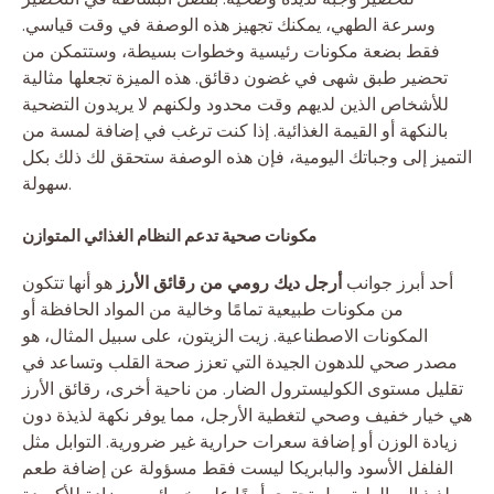
وسرعة الطهي، يمكنك تجهيز هذه الوصفة في وقت قياسي.
فقط بضعة مكونات رئيسية وخطوات بسيطة، وستتمكن من
تحضير طبق شهى في غضون دقائق. هذه الميزة تجعلها مثالية
للأشخاص الذين لديهم وقت محدود ولكنهم لا يريدون التضحية
بالنكهة أو القيمة الغذائية. إذا كنت ترغب في إضافة لمسة من
التميز إلى وجباتك اليومية، فإن هذه الوصفة ستحقق لك ذلك بكل
سهولة.
مكونات صحية تدعم النظام الغذائي المتوازن
أحد أبرز جوانب
أرجل ديك رومي من رقائق الأرز
هو أنها تتكون
من مكونات طبيعية تمامًا وخالية من المواد الحافظة أو
المكونات الاصطناعية. زيت الزيتون، على سبيل المثال، هو
مصدر صحي للدهون الجيدة التي تعزز صحة القلب وتساعد في
تقليل مستوى الكوليسترول الضار. من ناحية أخرى، رقائق الأرز
هي خيار خفيف وصحي لتغطية الأرجل، مما يوفر نكهة لذيذة دون
زيادة الوزن أو إضافة سعرات حرارية غير ضرورية. التوابل مثل
الفلفل الأسود والبابريكا ليست فقط مسؤولة عن إضافة طعم