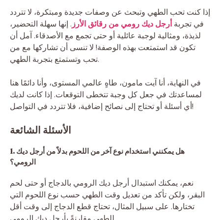
إذا كنت تحب الطهي وتبحث عن وصفات جديدة ومبتكرة، لا تتردد
في تجربة
أرجل ديك رومي من رقائق الأرز
. إنها سهلة التحضير،
لذيذة، ومثالية لوجبة عائلية أو حتى تجمع مع الأصدقاء. آمل أن
تكون قد استمتعت بهذه الوصفة! لا تنسى أن تشاركها مع من
تحب وتستمتع بتجربة الطهي.
في النهاية، أنا آيت مامون، طاهٍ عالمي المستوى، وأنا دائمًا هنا
لمساعدتك في جعل كل وجبة تتخطى التوقعات. إذا كانت لديك
أي أسئلة أو تحتاج إلى نصائح إضافية، فلا تتردد في التواصل!
الأسئلة الشائعة
1. هل يمكنني استخدام نوع آخر من اللحوم بدلاً من أرجل ديك
الرومي؟
نعم، يمكنك استبدال أرجل ديك الرومي بالدجاج أو حتى لحم
البقر، ولكن تأكد من تعديل وقت الطهي حسب نوع اللحوم التي
تختارها. على سبيل المثال، تحتاج قطع الدجاج إلى وقت أقل
للطهي مقارنةً بأرجل ديك الرومي.