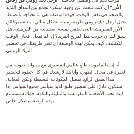
مرحبًا بكم في وصفتي الخاصة:
“أرجل ديك رومي من رقائق
الأرز”
إن كنت تبحث عن وجبة مبتكرة تجمع بين المذاق اللذيذ
والصحة في نفس الوقت، فهذه الوصفة هي ما تحتاجه بالضبط.
تخيل أرجل ديك رومي طرية ومتبلة بشكل مثالي، مغلفة برقائق
الأرز المقرمشة التي تضفي لمسة استثنائية من القرمشة. هل
سبق لك أن جربت هذا المزيج الفريد؟ إذا لم تفعل، فحان الوقت
لتكتشف كيف يمكن لهذه الوصفة أن تغير طريقتك في تحضير
الديك الرومي.
أنا إيت المامون، طاهٍ عالمي المستوى مع سنوات طويلة من
الخبرة في مجال الطهي، وأنا هنا لأرشدك في كل خطوة لتحضير
هذا الطبق الرائع. بفضل المكونات البسيطة ولكن الفعّالة،
ستكون قادرًا على تحضير طبق لذيذ سيأسر جميع الحواس. إذا
كنت تحب الأطعمة المقرمشة والمليئة بالنكهة، فإنك ستستمتع
بهذه الوصفة بشكل خاص.