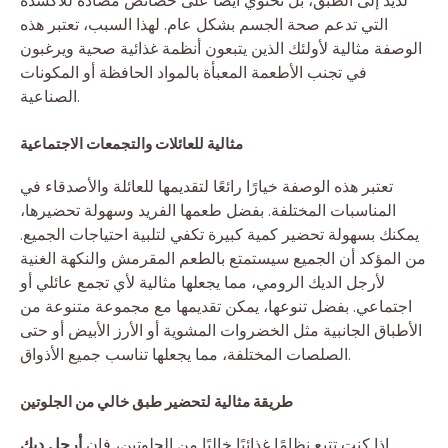
لذيذ إلى الطبق، بل تحتوي أيضًا على خصائص مضادة للأكسدة
التي تدعم صحة الجسم بشكل عام. لهذا السبب، تعتبر هذه
الوصفة مثالية لأولئك الذين يتبعون أنظمة غذائية صحية ويرغبون
في تجنب الأطعمة المعبأة بالمواد الحافظة أو المكونات
الصناعية.
مثالية للعائلات والتجمعات الاجتماعية
تعتبر هذه الوصفة خيارًا رائعًا لتقديمها للعائلة والأصدقاء في
المناسبات المختلفة. بفضل طعمها الفريد وسهولة تحضيرها،
يمكنك بسهولة تحضير كمية كبيرة تكفي لتلبية احتياجات الجميع.
من المؤكد أن الجميع سيستمتع بالطعم المقرمش والنكهة الغنية
لأرجل الديك الرومي، مما يجعلها مثالية لأي تجمع عائلي أو
اجتماعي. بفضل تنوعها، يمكن تقديمها مع مجموعة متنوعة من
الأطباق الجانبية مثل الخضروات المشوية أو الأرز الأبيض أو حتى
الصلصات المختلفة، مما يجعلها تناسب جميع الأذواق.
طريقة مثالية لتحضير طبق خالي من الجلوتين
إذا كنت تتبع نظامًا غذائيًا خاليًا من الجلوتين، فإن
أرجل ديك