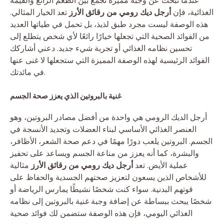
عندما تبحث عن وجبة مميزة تجمع بين الطعم الرائع والقيمة
الغذائية، فإن
أرجل ديك رومي من رقائق الأرز
تعد الخيار المثالي.
هذه الوصفة ليست مجرد طبق لذيذ، بل تحمل في طياتها العديد
من الفوائد الصحية التي تجعلها خيارًا رائعًا لأي شخص يتطلع إلى
تحسين نظامه الغذائي أو تجربة شيء جديد. دعني أشاركك
الفوائد الرئيسية لهذه الوصفة المميزة التي ستجعلها لا غنى عنها
في مائدتك.
غنية بالبروتين الذي يعزز صحة الجسم
أرجل الديك الرومي هي واحدة من أفضل مصادر البروتين، وهو
العنصر الغذائي الأساسي لبناء العضلات وتجديد الأنسجة في
الجسم. البروتين يلعب دورًا مهمًا في دعم صحة الشعر، الأظافر،
والبشرة، كما أنه يعزز من مناعة الجسم ويساعد على تحفيز
عملية الأيض. تعد
أرجل ديك رومي من رقائق الأرز
مثالية
للأشخاص الذين يسعون لتعزيز صحتهم الجسدية والحفاظ على
قوتهم البدنية. سواء كنت شخصًا نشيطًا يمارس الرياضة أو
شخصًا يبحث ببساطة عن إضافة وجبة غنية بالبروتين إلى نظامه
الغذائي اليومي، فإن هذه الوصفة ستضمن لك فوائد صحية