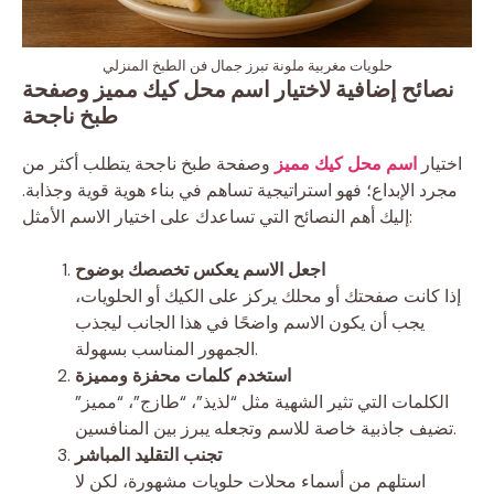
حلويات مغربية ملونة تبرز جمال فن الطبخ المنزلي
نصائح إضافية لاختيار اسم محل كيك مميز وصفحة
طبخ ناجحة
اختيار
اسم محل كيك مميز
وصفحة طبخ ناجحة يتطلب أكثر من
مجرد الإبداع؛ فهو استراتيجية تساهم في بناء هوية قوية وجذابة.
إليك أهم النصائح التي تساعدك على اختيار الاسم الأمثل:
اجعل الاسم يعكس تخصصك بوضوح
إذا كانت صفحتك أو محلك يركز على الكيك أو الحلويات،
يجب أن يكون الاسم واضحًا في هذا الجانب ليجذب
الجمهور المناسب بسهولة.
استخدم كلمات محفزة ومميزة
الكلمات التي تثير الشهية مثل “لذيذ”، “طازج”، “مميز”
تضيف جاذبية خاصة للاسم وتجعله يبرز بين المنافسين.
تجنب التقليد المباشر
استلهم من أسماء محلات حلويات مشهورة، لكن لا