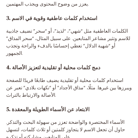
يعزز من وضوح المحتوى ويجذب المهتمين.
3. استخدام كلمات عاطفية وقوية في الاسم
الكلمات العاطفية مثل “شهي”، “لذيذ”، أو “سحر” تضيف جاذبية
للاسم وتثير مشاعر المتابعين. على سبيل المثال، “سحر المذاق”
أو “شهية الدلال” تعطي إحساسًا بالدفء والراحة وتجذب
الجمهور.
4. دمج كلمات محلية أو تقليدية لتعزيز الأصالة
استخدام كلمات محلية أو تقليدية يضيف طابعًا فريدًا للصفحة
ويبرزها بين غيرها. مثلًا، “مذاق الأجداد” أو “نكهات بلادي” تعبر عن
الأصالة والارتباط بالتراث.
5. الابتعاد عن الأسماء الطويلة والمعقدة
الأسماء المختصرة والواضحة تعزز من سهولة البحث والتذكر.
حاول أن تجعل الاسم لا يتجاوز كلمتين أو ثلاث كلمات، لتسهل
على المتابعين مشاركته أو تذكره.