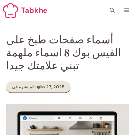
Skip
Tabkhe
M
to
content
أسماء صفحات طبخ على
الفيس بوك 8 اسماء ملهمة
تبني علامتك جيدا
Luglio 27, 2025
تم نشره في