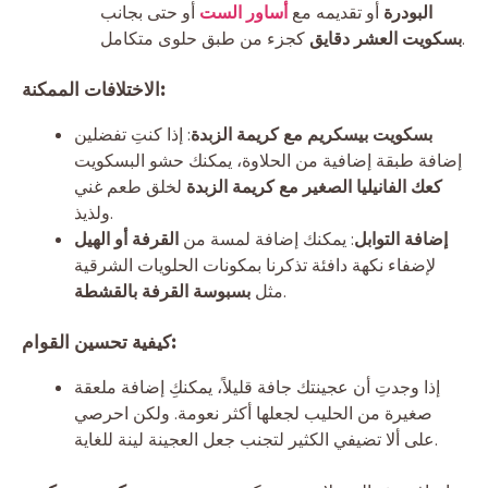
البودرة
أو تقديمه مع
أساور الست
أو حتى بجانب
كجزء من طبق حلوى متكامل.
بسكويت العشر دقايق
الاختلافات الممكنة:
بسكويت بيسكريم مع كريمة الزبدة
: إذا كنتِ تفضلين
إضافة طبقة إضافية من الحلاوة، يمكنك حشو البسكويت
كعك الفانيليا الصغير مع كريمة الزبدة
لخلق طعم غني
ولذيذ.
إضافة التوابل
: يمكنك إضافة لمسة من
القرفة أو الهيل
لإضفاء نكهة دافئة تذكرنا بمكونات الحلويات الشرقية
.
مثل
بسبوسة القرفة بالقشطة
كيفية تحسين القوام:
إذا وجدتِ أن عجينتك جافة قليلاً، يمكنكِ إضافة ملعقة
صغيرة من الحليب لجعلها أكثر نعومة. ولكن احرصي
على ألا تضيفي الكثير لتجنب جعل العجينة لينة للغاية.