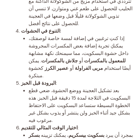
تترددي في استخدام مزيج من الشوكولاتة الداكنة مع
الحليب للحصول على طعم غني ومتوازن. لا تنسي أن
تذوبي الشوكولاتة قليلًا قبل وضعها في العجينة
للحصول على نتائج أفضل.
:
التنوع في الحشوات
إذا كنتِ ترغبين في إضافة لمسة خاصة لوصفتك،
يمكنكِ تجربة إضافة بعض المكسرات المجروشة
داخل حشوة البسكويت، مما سيمنحك نكهة مشابهة
للمعمول بالمكسرات
أو
جلاش بالمكسرات
. يمكن
أيضًا استخدام
مربى الفراولة
أو
عصير الكرز
كحشوة
مبتكرة.
:
البرودة قبل الخبز
بعد تشكيل العجينة ووضع الحشوة، ضعي قطع
البسكويت في الثلاجة لمدة 15 دقيقة قبل الخبز. هذه
الخطوة البسيطة ستساعد البسكويت على الاحتفاظ
بشكل جيد أثناء الخبز ولن ينتشر أو يذوب بشكل غير
مرغوب فيه.
:
اختيار الوقت المثالي للتقديم
بمجرد أن يبرد
بسكويت بيسكريم
، يمكنك تزيينه
بسكر