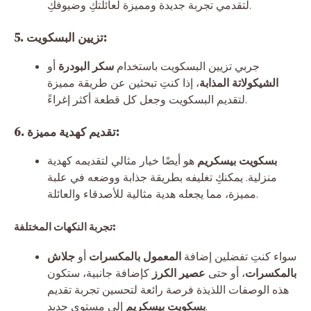
لتقدمي تجربة جديدة ومميزة لعائلتكِ وضيوفكِ.
5. تزيين البسكويت:
جربي تزيين البسكويت باستخدام
سكر البودرة
أو
الشيكولاتة المذابة
، إذا كنتِ تبحثين عن طريقة مميزة
لتقديم البسكويت وجعل كل قطعة أكثر إغراءً.
6. تقديم كهدية مميزة:
بسكويت بيسكريم
هو أيضًا خيار مثالي لتقديمه كهدية
منزلية. يمكنكِ تغليفه بطريقة جذابة ووضعه في علبة
مميزة، مما يجعله هدية مثالية للأصدقاء والعائلة.
تجربة النكهات المختلفة:
سواء كنتِ تفضلين إضافة
المعمول بالمكسرات
أو
جلاش
بالمكسرات
، أو حتى
عصير الكرز
كإضافة جانبية، ستكون
هذه الوصفات اللذيذة فرصة رائعة لتحسين تجربة تقديم
إلى مستوى جديد.
بسكويت بيسكريم