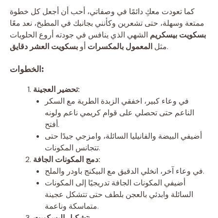
كما تعودت معكِ دائمًا في وصفاتي، أحب أن أجعل كل خطوة
ممتعة وسهلة، حتى تشعرين وكأنني بجانبك في المطبخ، نعد معًا
بسكويت بيسكريم
الشهي الذي ينافس في جودته أروع الحلويات
.
مثل
المعمول بالمكسرات
أو
بسكويت العشر دقايق
الخطوات:
تحضير العجينة:
في وعاء كبير، اخفقي الزبدة الطرية مع السكر
الناعم حتى تحصلي على قوام كريمي ناعم ولونه
أفتح.
أضيفي البيضة والفانيليا السائلة، وامزجي جيدًا حتى
تتجانس المكونات.
دمج المكونات الجافة:
في وعاء آخر، انخلي الدقيق مع البيكنج باودر والملح.
أضيفي المكونات الجافة تدريجيًا إلى المكونات
السائلة وابدئي بالعجن بلطف حتى تتشكل عجينة
متماسكة وناعمة.
تشكيل البسكويت: