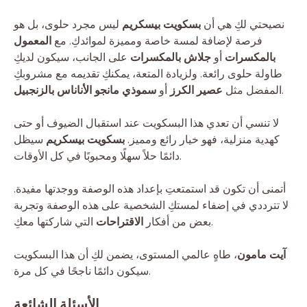
نصيحتي لكِ هي أن
بسكويت بيسكريم
ليس مجرد حلوى، بل هو
فرصة لإضافة لمسة خاصة ومميزة لموائدكِ. مع
المعمول
بالمكسرات
أو
جلاش بالمكسرات
على الجانب، سيكون لديكِ
طاولة حلوى رائعة. ولزيادة المتعة، يمكنكِ تقديمه مع مشروبكِ
.
المفضل مثل
عصير الكرز
أو
سموذي مانجو الأناناس بالزنجبيل
لا تنسي أن تعدي هذا البسكويت عند استقبال الضيوف أو حتى
كهدية منزلية، فهو خيار رائع ومميز.
بسكويت بيسكريم
سيظل
دائمًا حلاً سهلًا ومحبوبًا في كل الأوقات.
أتمنى أن تكون قد استمتعتِ بإعداد هذه الوصفة ووجدتها مفيدة.
لا تترددي في إضفاء لمستكِ الشخصية على هذه الوصفة وتجربة
التي شاركتها معكِ.
بعض من أفكار
الاقتراحات
آيت مامون
، طاهٍ عالمي المستوى، يضمن لكِ أن هذا البسكويت
سيكون دائمًا ناجحًا في كل مرة.
الأسئلة الشائعة