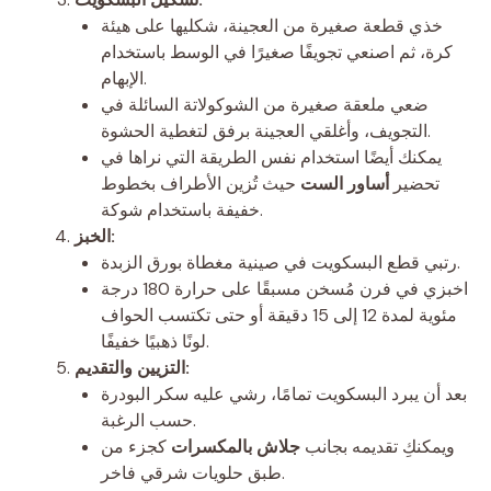
خذي قطعة صغيرة من العجينة، شكليها على هيئة
كرة، ثم اصنعي تجويفًا صغيرًا في الوسط باستخدام
الإبهام.
ضعي ملعقة صغيرة من الشوكولاتة السائلة في
التجويف، وأغلقي العجينة برفق لتغطية الحشوة.
يمكنك أيضًا استخدام نفس الطريقة التي نراها في
تحضير
أساور الست
حيث تُزين الأطراف بخطوط
خفيفة باستخدام شوكة.
الخبز:
رتبي قطع البسكويت في صينية مغطاة بورق الزبدة.
اخبزي في فرن مُسخن مسبقًا على حرارة 180 درجة
مئوية لمدة 12 إلى 15 دقيقة أو حتى تكتسب الحواف
لونًا ذهبيًا خفيفًا.
التزيين والتقديم:
بعد أن يبرد البسكويت تمامًا، رشي عليه سكر البودرة
حسب الرغبة.
ويمكنكِ تقديمه بجانب
جلاش بالمكسرات
كجزء من
طبق حلويات شرقي فاخر.