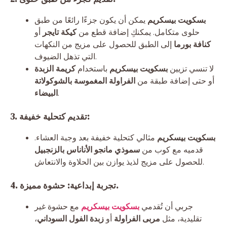
بسكويت بيسكريم
يمكن أن يكون جزءًا رائعًا من طبق
حلوى متكامل. يمكنكِ إضافة قطع من
كيكة تايجر
أو
كنافة بورما
إلى الطبق للحصول على مزيج من النكهات
التي تذهل الضيوف.
لا تنسي تزيين
بسكويت بيسكريم
باستخدام
كريمة الزبدة
أو حتى إضافة طبقة من
الفراولة المغموسة بالشوكولاتة
.
البيضاء
3. تقديم كتحلية خفيفة:
بسكويت بيسكريم
مثالي كتحلية خفيفة بعد وجبة العشاء.
قدميه مع كوب من
سموذي مانجو الأناناس بالزنجبيل
للحصول على مزيج لذيذ يوازن بين الحلاوة والانتعاش.
4. تجربة إبداعية: حشوة مميزة.
جربي أن تُقدمي
بسكويت بيسكريم
مع حشوة غير
تقليدية، مثل
مربى الفراولة
أو
زبدة الفول السوداني
،