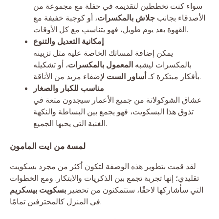
سواء كنت تخططين لتقديمه في حفلة مع مجموعة من
الأصدقاء بجانب
جلاش بالمكسرات
، أو كوجبة خفيفة مع
القهوة بعد يوم طويل، فهو يتناسب مع كل الأوقات.
إمكانية التعديل والتنوع
يمكن إضافة لمساتك الخاصة عليه مثل تزيينه
بالمكسرات ليشبه
المعمول بالمكسرات
، أو تشكيله
لإضفاء مزيد من الأناقة.
بأفكار مبتكرة كـ
أساور الست
مناسب للكبار والصغار
عشاق الشوكولاتة من جميع الأعمار سيجدون متعة في
تذوق هذا البسكويت، فهو يجمع بين البساطة والنكهة
الغنية التي يحبها الجميع.
لمسة من ايت المامون
لقد قمت بتطوير هذه الوصفة لتكون أكثر من مجرد بسكويت
تقليدي؛ إنها تجربة تجمع بين الذكريات والابتكار. ومع الخطوات
التي سأشاركها لاحقًا، ستتمكنون من تحضير
بسكويت بيسكريم
في المنزل كالمحترفين تمامًا.