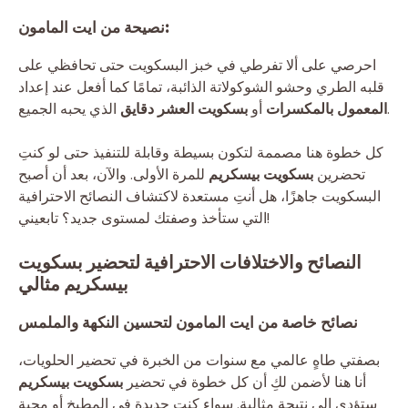
نصيحة من ايت المامون:
احرصي على ألا تفرطي في خبز البسكويت حتى تحافظي على
قلبه الطري وحشو الشوكولاتة الذائبة، تمامًا كما أفعل عند إعداد
الذي يحبه الجميع.
المعمول بالمكسرات
أو
بسكويت العشر دقايق
كل خطوة هنا مصممة لتكون بسيطة وقابلة للتنفيذ حتى لو كنتِ
تحضرين
بسكويت بيسكريم
للمرة الأولى. والآن، بعد أن أصبح
البسكويت جاهزًا، هل أنتِ مستعدة لاكتشاف النصائح الاحترافية
التي ستأخذ وصفتك لمستوى جديد؟ تابعيني!
النصائح والاختلافات الاحترافية لتحضير بسكويت
بيسكريم مثالي
نصائح خاصة من ايت المامون لتحسين النكهة والملمس
بصفتي طاهٍ عالمي مع سنوات من الخبرة في تحضير الحلويات،
أنا هنا لأضمن لكِ أن كل خطوة في تحضير
بسكويت بيسكريم
ستؤدي إلى نتيجة مثالية. سواء كنتِ جديدة في المطبخ أو محبة