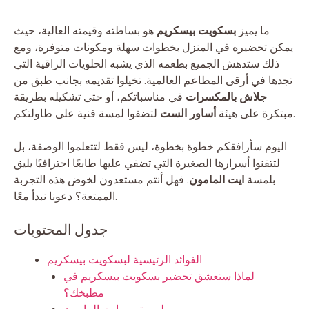
ما يميز
بسكويت بيسكريم
هو بساطته وقيمته العالية، حيث
يمكن تحضيره في المنزل بخطوات سهلة ومكونات متوفرة، ومع
ذلك ستدهش الجميع بطعمه الذي يشبه الحلويات الراقية التي
تجدها في أرقى المطاعم العالمية. تخيلوا تقديمه بجانب طبق من
جلاش بالمكسرات
في مناسباتكم، أو حتى تشكيله بطريقة
لتضفوا لمسة فنية على طاولتكم.
مبتكرة على هيئة
أساور الست
اليوم سأرافقكم خطوة بخطوة، ليس فقط لتتعلموا الوصفة، بل
لتتقنوا أسرارها الصغيرة التي تضفي عليها طابعًا احترافيًا يليق
بلمسة
ايت المامون
. فهل أنتم مستعدون لخوض هذه التجربة
الممتعة؟ دعونا نبدأ معًا.
جدول المحتويات
الفوائد الرئيسية لبسكويت بيسكريم
لماذا ستعشق تحضير بسكويت بيسكريم في
مطبخك؟