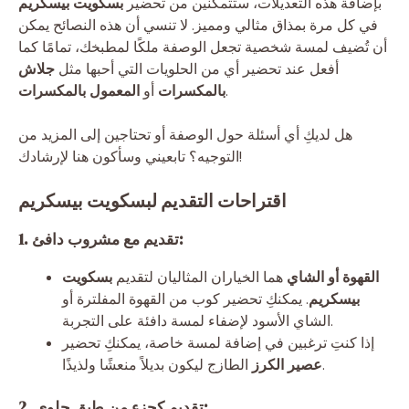
بإضافة هذه التعديلات، ستتمكنين من تحضير
بسكويت بيسكريم
في كل مرة بمذاق مثالي ومميز. لا تنسي أن هذه النصائح يمكن
أن تُضيف لمسة شخصية تجعل الوصفة ملكًا لمطبخك، تمامًا كما
أفعل عند تحضير أي من الحلويات التي أحبها مثل
جلاش
.
بالمكسرات
أو
المعمول بالمكسرات
هل لديكِ أي أسئلة حول الوصفة أو تحتاجين إلى المزيد من
التوجيه؟ تابعيني وسأكون هنا لإرشادك!
اقتراحات التقديم لبسكويت بيسكريم
1. تقديم مع مشروب دافئ:
القهوة أو الشاي
هما الخياران المثاليان لتقديم
بسكويت
بيسكريم
. يمكنكِ تحضير كوب من القهوة المفلترة أو
الشاي الأسود لإضفاء لمسة دافئة على التجربة.
إذا كنتِ ترغبين في إضافة لمسة خاصة، يمكنكِ تحضير
الطازج ليكون بديلاً منعشًا ولذيذًا.
عصير الكرز
2. تقديم كجزء من طبق حلوى: