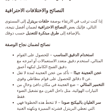
النصائح والاختلافات الاحترافية
إذا كنت ترغب في الارتقاء بوصفة
حلقات بريتزل
إلى المستوى
التالي، فإليك بعض
النصائح الاحترافية
لضمان أفضل نتيجة،
حسب ذوقك.
بالإضافة إلى
طرق مبتكرة للتعديل
نصائح لضمان نجاح الوصفة
استخدام الدقيق المناسب
– للحصول على القوام
المثالي، استخدم دقيق متعدد الاستعمالات أو امزجه مع
دقيق القمح الكامل لنكهة أعمق.
عجن العجينة جيدًا
– تأكد من عجن العجينة لمدة لا تقل
عن 8 دقائق للحصول على قوام مطاطي وقوي.
التخمير المثالي
– ضع العجينة في مكان دافئ وخالٍ من
التيارات الهوائية، مثل داخل الفرن مع تشغيل الضوء
فقط.
سر الغليان بالبيكنج صودا
– لا تتخطَ هذه الخطوة! فهي
التي تعطي البريتزل قشرته المميزة ونكهته الغنية.