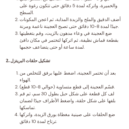
والخميرة، واتركه لمدة 5 دقائق حتى تتكون رغوة على
السطح.
أضف الدقيق والملح والزبدة المذابة، ثم اعجن المكونات
جيدًا لمدة 8-10 دقائق حتى تصبح العجينة ناعمة ومرنة.
ضع العجينة في وعاء مدهون بالزيت، وقم بتغطيتها
بقطعة قماش نظيفة، ثم اتركها لتختمر في مكان دافئ
لمدة ساعة أو حتى يتضاعف حجمها.
2. تشكيل حلقات البريتزل
بعد أن تختمر العجينة، اضغط عليها برفق للتخلص من
الهواء.
قسّم العجينة إلى قطع متساوية (حوالي 8-10 قطع).
لف كل قطعة على شكل حبل بطول 30 سم، ثم قم
بلفها على شكل حلقة، واضغط الأطراف جيدًا لضمان
تماسكها.
ضع الحلقات على صينية مغطاة بورق الزبدة، واتركها
ترتاح لمدة 10 دقائق.