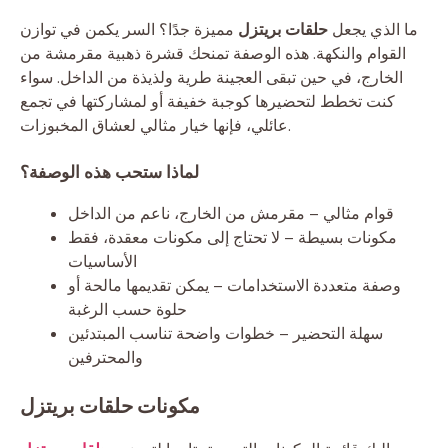
ما الذي يجعل
حلقات بريتزل
مميزة جدًا؟ السر يكمن في توازن
القوام والنكهة. هذه الوصفة تمنحك قشرة ذهبية مقرمشة من
الخارج، في حين تبقى العجينة طرية ولذيذة من الداخل. سواء
كنت تخطط لتحضيرها كوجبة خفيفة أو لمشاركتها في تجمع
عائلي، فإنها خيار مثالي لعشاق المخبوزات.
لماذا ستحب هذه الوصفة؟
قوام مثالي – مقرمش من الخارج، ناعم من الداخل
مكونات بسيطة – لا تحتاج إلى مكونات معقدة، فقط
الأساسيات
وصفة متعددة الاستخدامات – يمكن تقديمها مالحة أو
حلوة حسب الرغبة
سهلة التحضير – خطوات واضحة تناسب المبتدئين
والمحترفين
مكونات حلقات بريتزل