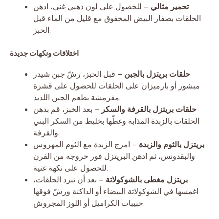
تحمير مثالي
– للحصول على لون ذهبي غني، ادهن
الحلقات بصفار البيض المخفوق مع قليل من الماء قبل
الخبز.
اختلافات ونكهات جديدة
حلقات بريتزل بالجبن
– قبل الخبز، رشّ جبن شيدر
مبشور أو بارميزان على الحلقات للحصول على قشرة
مقرمشة بطعم الجبن اللذيذ.
حلقات بريتزل بالقرفة والسكر
– بعد الخبز، قم بدهن
الحلقات بالزبدة المذابة وغطّها بخليط من السكر البني
والقرفة.
بريتزل بالثوم والزبدة
– امزج الزبدة مع الثوم المهروس
والبقدونس، ثم ادهن البريتزل فور خروجه من الفرن
للحصول على نكهة غنية.
بريتزل مغطى بالشوكولاتة
– بعد أن تبرد الحلقات،
اغمسها في الشوكولاتة البيضاء أو الداكنة ورشّ فوقها
حبيبات الكراميل أو اللوز المجروش.