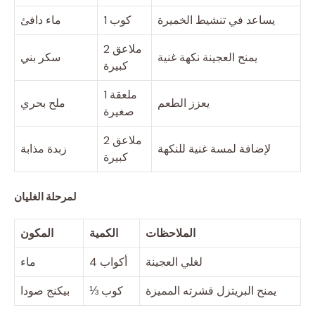
يساعد في تنشيط الخميرة
1 كوب
ماء دافئ
2 ملاعق
يمنح العجينة نكهة غنية
سكر بني
كبيرة
1 ملعقة
يعزز الطعم
ملح بحري
صغيرة
2 ملاعق
لإضافة لمسة غنية للنكهة
زبدة مذابة
كبيرة
لمرحلة الغليان
الملاحظات
الكمية
المكون
لغلي العجينة
4 أكواب
ماء
يمنح البريتزل قشرته المميزة
⅓ كوب
بيكنج صودا