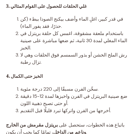
3. غلي الحلقات للحصول على القوام المثالي
في قدر كبير، اغلِ الماء وأضف بيكنج الصودا ببطء (كن
حذرًا، فقد يفور الماء).
باستخدام ملعقة مشقوقة، اغمس كل حلقة بريتزل في
الماء المغلي لمدة 30 ثانية، ثم ضعها مباشرة على صينية
الخبز.
رش الملح الخشن أو بذور السمسم فوق الحلقات وهي لا
تزال رطبة.
4. الخبز حتى الكمال
سخّن الفرن مسبقًا إلى 220 درجة مئوية.
ضع صينية البريتزل في الفرن واخبزها لمدة 12-15 دقيقة
أو حتى تصبح ذهبية اللون.
أخرجها من الفرن واتركها تبرد قليلًا قبل التقديم.
باتباع هذه الخطوات، ستحصل على
بريتزل مقرمش من الخارج
، تمامًا كما يجب أن يكون.
وناعم من الداخل