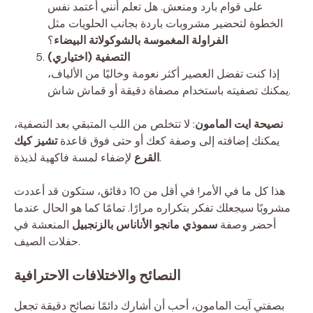
على قوام بارد ومنعش. هل تعلم أنني أعتمد نفس
الخطوة لتحضير مشروبات باردة بجانب الحلويات مثل
الفراولة المغموسة بالشوكولاتة البيضاء
؟
التصفية (اختياري)
إذا كنت تفضل العصير أكثر نعومة وخاليًا من الألياف،
يمكنك تصفيته باستخدام مصفاة دقيقة أو قماش شاش.
نصيحة ايت المامون
: لا تتخلص من اللب المتبقي بعد التصفية،
يمكنك إضافته إلى وصفة كعك أو حتى فوق قاعدة
تشيز كيك
لإضفاء لمسة فاكهية لذيذة.
القرع
هذا كل ما في الأمر! في أقل من 10 دقائق، ستكون قد أعددت
مشروبًا سيجعلك تفكر بتكراره مرارًا. تمامًا كما هو الحال عندما
أحضر وصفة
سموذي مانجو الأناناس بالزنجبيل
المنعشة في
حفلات الصيف.
النصائح والاختلافات الاحترافية
بصفتي آيت المامون، أحب أن أشارك دائمًا نصائح دقيقة تجعل