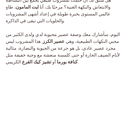
هل سبق لك أن حلمت بمشروب صيفي يجمع بين البساطة
والانتعاش والنكهة الغنية؟ مرحبًا بك، أنا
ايت المامون
، طاهٍ
عالمي المستوى بخبرة طويلة في إعداد أشهى المشروبات
والحلويات التي تبقى في الذاكرة.
اليوم، سأشارك معك وصفة عصير محبوبة لدي ولدى الكثير من
محبي النكهات الطبيعية، وهي
عصير الكرز
. هذا المشروب ليس
مجرد عصير عادي، بل هو جرعة من الحيوية والنضارة، مثالية
لأيام الصيف الحارة أو حتى كلمسة منعشة مع وجبة خفيفة مثل
الكريمي.
كنافة بورما
أو
تشيز كيك القرع