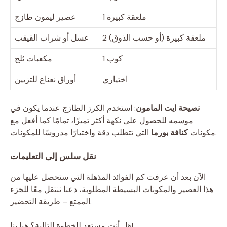
1 ملعقة كبيرة
عصير ليمون طازج
2 ملعقة كبيرة (أو حسب الذوق)
عسل أو شراب القيقب
1 كوب
مكعبات ثلج
اختياري
أوراق نعناع للتزيين
نصيحة ايت المامون
: استخدم الكرز الطازج عندما يكون في
موسمه للحصول على نكهة أكثر تميزًا، تمامًا كما أفعل مع
التي تتطلب دقة واختيارًا مدروسًا للمكونات.
مكونات
كنافة بورما
نقل سلس إلى التعليمات
الآن بعد أن عرفت كم الفوائد المذهلة التي ستحصل عليها من
هذا العصير والمكونات البسيطة المطلوبة، دعنا ننتقل معًا للجزء
الممتع – طريقة التحضير.
هل أنت مستعد للخطوة التالية؟ هيا بنا!