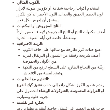
الكوب المثالي:
استخدم أكواب زجاجية شفافة أو كؤوس طويلة لإبراز
لون العصير العميق والجذاب. اللون الأحمر الداكن للكرز
يستحق أن يُعرض بكل فخر.
الثلج المجروش أو المكعبات:
أضف مكعبات الثلج أو الثلج المجروش لإبقاء العصير بارداً
ومنعشاً، خاصة في أيام الصيف الحارة.
الزينة الاحترافية:
ضع حبات كرز طازجة مع ساقها على حافة الكوب.
أضف شريحة رقيقة من الليمون أو البرتقال لمزيد
من الألوان والحموضة.
رشّة من النعناع الطازج على السطح ترفع من النكهة
وتمنح لمسة من الانتعاش.
التقديم مع الحلويات:
يقدم عصير الكرز بشكل رائع إلى جانب
تشيز كيك القرع
أو
الفراولة المغموسة بالشوكولاتة البيضاء
للحصول على
تجربة حلوة ومتوازنة.
فكرة غير تقليدية:
جرب تقديم العصير في قنينة زجاجية أنيقة وربطها برباط