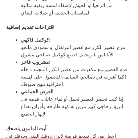
من الرافيا أو الخيش لإضفاء لمسة ريفية مثالية
لمناسبات الحديقة أو حفلات الشاي.
اقتراحات تقديم إضافية
كوكتيل فاكهي:
امزج عصير الكرز مع عصير البرتقال أو سموذي مانجو
الأناناس بالزنجبيل لصنع كوكتيل صباحي مشرق.
مشروب فاخر:
قدم العصير مع مكعبات من عصير الكرز المجمد داخله
(كما أشرت في نصائحي السابقة) للحصول على لمسة
احترافية تبهج ضيوفك.
العرض الجماعي:
إذا كنت تحضر العصير لحفل أو لقاء عائلي، قدمه في
إبريق زجاجي كبير مزين بفاكهة طازجة وأوراق نعناع
لإبهار الجميع.
آيت المامون ينصحك:
اجعل من كل تقديم فرصة لإبراز ذوقك الفني وذوقك في