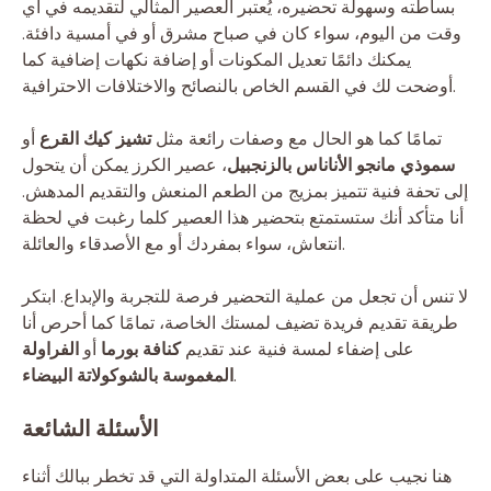
بساطته وسهولة تحضيره، يُعتبر العصير المثالي لتقديمه في أي
وقت من اليوم، سواء كان في صباح مشرق أو في أمسية دافئة.
يمكنك دائمًا تعديل المكونات أو إضافة نكهات إضافية كما
أوضحت لك في القسم الخاص بالنصائح والاختلافات الاحترافية.
تمامًا كما هو الحال مع وصفات رائعة مثل
تشيز كيك القرع
أو
سموذي مانجو الأناناس بالزنجبيل
، عصير الكرز يمكن أن يتحول
إلى تحفة فنية تتميز بمزيج من الطعم المنعش والتقديم المدهش.
أنا متأكد أنك ستستمتع بتحضير هذا العصير كلما رغبت في لحظة
انتعاش، سواء بمفردك أو مع الأصدقاء والعائلة.
لا تنس أن تجعل من عملية التحضير فرصة للتجربة والإبداع. ابتكر
طريقة تقديم فريدة تضيف لمستك الخاصة، تمامًا كما أحرص أنا
على إضفاء لمسة فنية عند تقديم
كنافة بورما
أو
الفراولة
.
المغموسة بالشوكولاتة البيضاء
الأسئلة الشائعة
هنا نجيب على بعض الأسئلة المتداولة التي قد تخطر ببالك أثناء