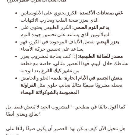
غني بمضادات الأكسدة
: الكرز يحتوي على الأنثوسيانين
الذي يعزز صحة القلب ويحارب الالتهابات.
يدعم النوم الصحي
: الكرز الطبيعي يحتوي على
الميلاتونين الذي يساعد على تحسين جودة النوم.
يعزز الهضم
: بفضل الألياف الموجودة في الكرز، فهو
يساعد على تحسين حركة الأمعاء.
مصدر للطاقة الطبيعية
: إذا كنت بحاجة لمشروب يعزز
نشاطك خلال اليوم، فهذا العصير مثالي، خاصة مع قطعة
بعد الوجبة.
من
تشيز كيك القرع
ينعش الجسم في الأيام الحارة
: طعمه الحلو والحامض
يجعله مشروبًا صيفيًا مثاليًا بجانب حلوى مثل
الفراولة
.
المغموسة بالشوكولاتة البيضاء
كما أقول دائمًا في مطبخي: “المشروب الجيد لا يُنعش فقط، بل
يعالج ويغذي أيضًا”.
هل تتخيل الآن كيف يمكن لهذا العصير أن يكون ضيفًا رائعًا على