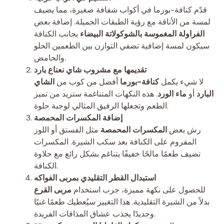
قدّم كنافة-بورما في أكواب شفافة صغيرة، مما يضيف
لمسة من الأناقة مع رؤية الطبقات الجميلة. إضافة بعض
الفراولة المغموسة بالشوكولاتة البيضاء
بجانب الكنافة
سيكون لمسة إضافية تضفي التوازن بين الطعمين الحلو
والحامض.
تقديمها مع مشروب شاي نعناع بارد
لا شيء يكمل
كنافة-بورما
أفضل من كوب من
الشاي
البارد
أو
ماء الورد
. هذه النكهات المتناغمة ستزيد من تميز
الطعم وتجعلها الرفيق المثالي لوجبة حلوة.
إضافة المكسرات المحمصة
رش بعض
المكسرات المحمصة
مثل الفستق أو اللوز
المفروم على الكنافة بعد سكب الشيرة. المكسرات
تضيف طعمًا مالحًا خفيفًا يتناغم بشكل رائع مع حلاوة
الكنافة.
استبدال القطر التقليدي بمربى الفواكه
للحصول على نكهة مميزة، جرب استخدام
مربى القرع
بدلاً من الشيرة التقليدية. هذا التغيير سيُعطيك طعمًا غنيًا
وجديدًا يجذب عشاق المذاقات الفريدة.