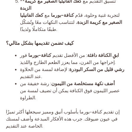
**تنسيق التقديم مع
كعك الفانيليا الصغير مع كريمة
الزبدة
لتجربة غنية وحلوة، قدّم
كنافة-بورما
مع
كعك الفانيليا
الصغير مع كريمة الزبدة
، لتتناسب النكهات معًا وتُشكّل
طبقًا متكاملًا ولذيذًا.
كيف تضمن تقديمها بشكل مثالي؟
ابقِ الكنافة دافئة
: من الأفضل تقديم
كنافة-بورما
فور
إخراجها من الفرن، مما يعزز الطعم الطازج واللذيذ.
رشي قليل من السكر البودرة
: لإضافة لمسة من الحلاوة
عند التقديم.
أضف نكهة مستخلصة من الليمون
: رشة خفيفة من
عصير الليمون فوق الكنافة يمكن أن تضيف لمسة من
الطراوة.
إن تقديم كنافة-بورما بأسلوب أنيق ومميز سيجعلها أكثر تميزًا
في عيون ضيوفك. جرب هذه الأفكار المبدعة وأضف لمستك
الخاصة عند التقديم.