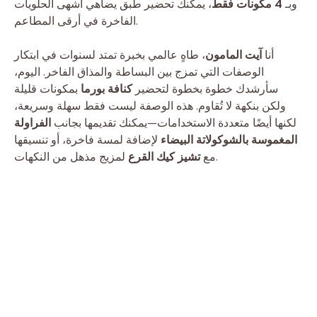
وبـ
4 مكونات فقط
، يمكنك تحضير طبق يضاهي أشهى الحلويات
الفاخرة في أرقى المطاعم.
أنا
آيت المامون
، طاهٍ عالمي بخبرة تمتد لسنوات في ابتكار
الوصفات التي تمزج بين البساطة والمذاق الفاخر. اليوم،
سأرشدك خطوة بخطوة لتحضير
كنافة بورما
بمكونات قليلة
ولكن بنكهة لا تُقاوم. هذه الوصفة ليست فقط سهلة وسريعة،
لكنها أيضًا متعددة الاستخدامات—يمكنك تقديمها بجانب
الفراولة
المغموسة بالشوكولاتة البيضاء
لإضافة لمسة فاخرة، أو تنسيقها
لمزيج مذهل من النكهات.
مع
تشيز كيك القرع