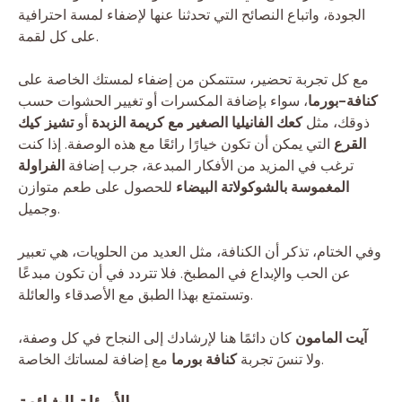
الجودة، واتباع النصائح التي تحدثنا عنها لإضفاء لمسة احترافية
على كل لقمة.
مع كل تجربة تحضير، ستتمكن من إضفاء لمستك الخاصة على
كنافة-بورما
، سواء بإضافة المكسرات أو تغيير الحشوات حسب
ذوقك، مثل
كعك الفانيليا الصغير مع كريمة الزبدة
أو
تشيز كيك
القرع
التي يمكن أن تكون خيارًا رائعًا مع هذه الوصفة. إذا كنت
ترغب في المزيد من الأفكار المبدعة، جرب إضافة
الفراولة
المغموسة بالشوكولاتة البيضاء
للحصول على طعم متوازن
وجميل.
وفي الختام، تذكر أن الكنافة، مثل العديد من الحلويات، هي تعبير
عن الحب والإبداع في المطبخ. فلا تتردد في أن تكون مبدعًا
وتستمتع بهذا الطبق مع الأصدقاء والعائلة.
آيت المامون
كان دائمًا هنا لإرشادك إلى النجاح في كل وصفة،
مع إضافة لمساتك الخاصة.
ولا تنسَ تجربة
كنافة بورما