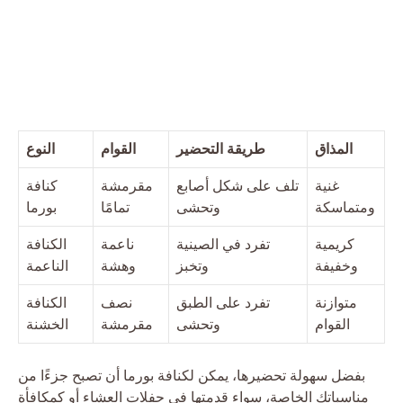
المذاق
طريقة التحضير
القوام
النوع
غنية
تلف على شكل أصابع
مقرمشة
كنافة
ومتماسكة
وتحشى
تمامًا
بورما
كريمية
تفرد في الصينية
ناعمة
الكنافة
وخفيفة
وتخبز
وهشة
الناعمة
متوازنة
تفرد على الطبق
نصف
الكنافة
القوام
وتحشى
مقرمشة
الخشنة
بفضل سهولة تحضيرها، يمكن لكنافة بورما أن تصبح جزءًا من
مناسباتك الخاصة، سواء قدمتها في حفلات العشاء أو كمكافأة