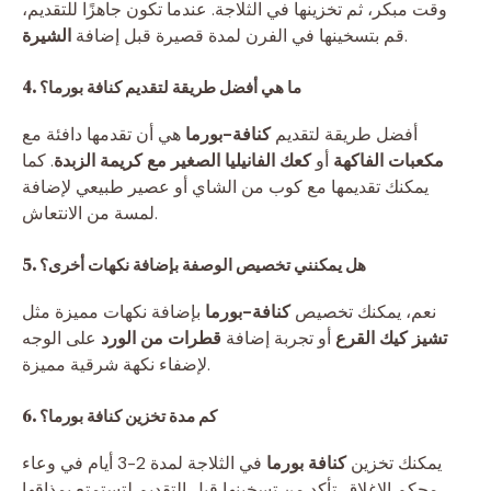
وقت مبكر، ثم تخزينها في الثلاجة. عندما تكون جاهزًا للتقديم،
.
قم بتسخينها في الفرن لمدة قصيرة قبل إضافة
الشيرة
4. ما هي أفضل طريقة لتقديم كنافة بورما؟
أفضل طريقة لتقديم
كنافة-بورما
هي أن تقدمها دافئة مع
مكعبات الفاكهة
أو
كعك الفانيليا الصغير مع كريمة الزبدة
. كما
يمكنك تقديمها مع كوب من الشاي أو عصير طبيعي لإضافة
لمسة من الانتعاش.
5. هل يمكنني تخصيص الوصفة بإضافة نكهات أخرى؟
نعم، يمكنك تخصيص
كنافة-بورما
بإضافة نكهات مميزة مثل
تشيز كيك القرع
أو تجربة إضافة
قطرات من الورد
على الوجه
لإضفاء نكهة شرقية مميزة.
6. كم مدة تخزين كنافة بورما؟
يمكنك تخزين
كنافة بورما
في الثلاجة لمدة 2-3 أيام في وعاء
محكم الإغلاق. تأكد من تسخينها قبل التقديم لتستمتع بمذاقها