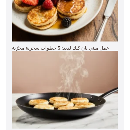
عمل ميني بان كيك لذيذ: 5 خطوات سحرية مجرّبة