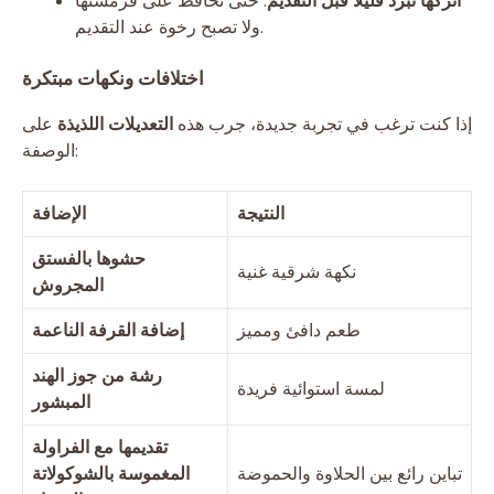
اتركها تبرد قليلاً قبل التقديم
: حتى تحافظ على قرمشتها
ولا تصبح رخوة عند التقديم.
اختلافات ونكهات مبتكرة
إذا كنت ترغب في تجربة جديدة، جرب هذه
التعديلات اللذيذة
على
الوصفة:
النتيجة
الإضافة
حشوها بالفستق
نكهة شرقية غنية
المجروش
طعم دافئ ومميز
إضافة القرفة الناعمة
رشة من جوز الهند
لمسة استوائية فريدة
المبشور
تقديمها مع الفراولة
تباين رائع بين الحلاوة والحموضة
المغموسة بالشوكولاتة