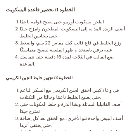
الخطوة 1: تحضير قاعدة البسكويت
اطحن بسكويت أورييو حتى يصبح قوامه ناعمًا.
أضف الزبدة المذابة إلى البسكويت المطحون وامزج جيدًا
حتى يتجانس الخليط.
وزع الخليط في قاع قالب كيك مقاس 22 سم، واضغط
عليه برفق باستخدام ظهر الملعقة ليصبح متماسكًا.
ضع القالب في الثلاجة لمدة 15 دقيقة حتى تتماسك
القاعدة.
الخطوة 2: تجهيز خليط الجبن الكريمي
في وعاء كبير، اخفق الجبن الكريمي مع السكر الناعم
حتى يصبح الخليط ناعمًا وخاليًا من التكتلات.
أضف الفانيليا السائلة ونشا الذرة واخلط المكونات حتى
تمتزج جيدًا.
أضف البيض واحدة تلو الأخرى، مع الخفق بعد كل إضافة
حتى يختفي أثرها.