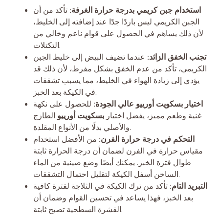
استخدام جبن كريمي بدرجة حرارة الغرفة:
تأكد من أن
الجبن الكريمي ليس باردًا جدًا عند إضافته إلى الخليط،
لأن ذلك يساهم في الحصول على قوام ناعم وخالي من
التكتلات.
تجنب الخفق الزائد:
عندما تضيف البيض إلى خليط الجبن
الكريمي، تأكد من عدم الخفق بشكل مفرط، لأن ذلك قد
يؤدي إلى زيادة الهواء في الخليط، مما يسبب تشققات
في الكيكة بعد الخبز.
اختيار بسكويت أورييو عالي الجودة:
للحصول على نكهة
غنية وطعم مميز، يفضل اختيار
بسكويت أورييو
الطازج
والأصلي بدلًا من الأنواع المقلدة.
التحكم في درجة حرارة الفرن:
من الأفضل استخدام
مقياس حرارة في الفرن لضمان أن درجة الحرارة ثابتة
طوال فترة الخبز. يمكنك أيضًا وضع صينية من الماء
الساخن أسفل الكيكة لتقليل احتمال التشققات.
التبريد التام:
تأكد من ترك الكيكة في الثلاجة لفترة كافية
بعد الخبز، فهذا يساعد في تحسين القوام وضمان أن
القشرة السطحية تصبح ثابتة.