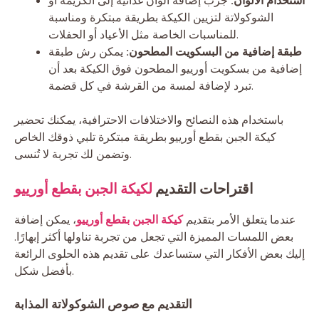
استخدام الألوان:
جرب إضافة ألوان غذائية إلى الكريمة أو
الشوكولاتة لتزيين الكيكة بطريقة مبتكرة ومناسبة
للمناسبات الخاصة مثل الأعياد أو الحفلات.
طبقة إضافية من البسكويت المطحون:
يمكن رش طبقة
إضافية من بسكويت أورييو المطحون فوق الكيكة بعد أن
تبرد لإضافة لمسة من القرشة في كل قضمة.
باستخدام هذه النصائح والاختلافات الاحترافية، يمكنك تحضير
كيكة الجبن بقطع أورييو بطريقة مبتكرة تلبي ذوقك الخاص
وتضمن لك تجربة لا تُنسى.
اقتراحات التقديم
لكيكة الجبن بقطع أورييو
عندما يتعلق الأمر بتقديم
كيكة الجبن بقطع أورييو
، يمكن إضافة
بعض اللمسات المميزة التي تجعل من تجربة تناولها أكثر إبهارًا.
إليك بعض الأفكار التي ستساعدك على تقديم هذه الحلوى الرائعة
بأفضل شكل.
التقديم مع صوص الشوكولاتة المذابة