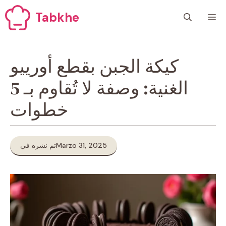
Vai
Tabkhe
M
al
contenuto
كيكة الجبن بقطع أورييو
الغنية: وصفة لا تُقاوم بـ 5
خطوات
Marzo 31, 2025
تم نشره في