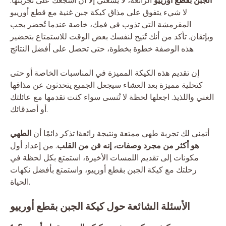
الجبن بقطع أورييو
الرائعة، لا يسعني إلا أن أشجعك على تجربتها.
لا شيء يتفوق على مذاق كيكة جبن غنية مع قطع أورييو
المقرمشة التي تذوب في فمك، خاصة عندما تُحضر بحب
وبإتقان. تأكد من أنك تُتيح لنفسك بعض الوقت للاستمتاع بتحضير
هذه الوصفة خطوة بخطوة، حتى تحصل على أفضل النتائج.
إن تقديم هذه الكيكة المميزة في المناسبات الخاصة أو حتى
كتحلية مميزة بعد العشاء سيجعل الجميع يتحدثون عن مذاقها
الغني واللذيذ. اجعلها لحظة لا تُنسى سواء كنت تقدمها مع عائلتك
أو أصدقائك.
أتمنى لك تجربة طهي ممتعة ونتيجة رائعة! تذكر دائمًا أن
الطهي
هو أكثر من مجرد وصفات، إنه فن من القلب
. من إعداد أول
مكونات إلى تقديم اللمسات الأخيرة، استمتع بكل لحظة في
رحلتك مع كيكة الجبن بقطع أورييو، واستمتع بأفضل نكهات
الحياة.
الأسئلة الشائعة حول كيكة الجبن بقطع أورييو