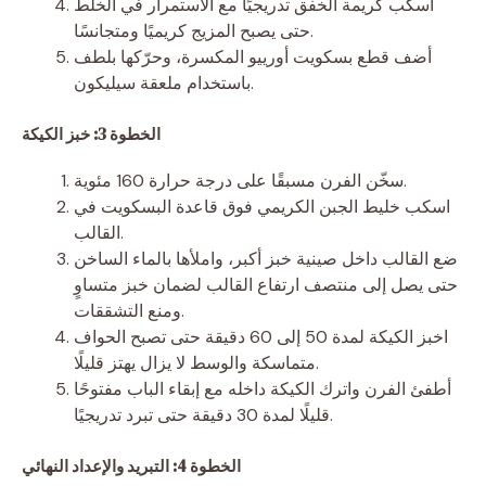
اسكب كريمة الخفق تدريجيًا مع الاستمرار في الخلط
حتى يصبح المزيج كريميًا ومتجانسًا.
أضف قطع بسكويت أورييو المكسرة، وحرّكها بلطف
باستخدام ملعقة سيليكون.
الخطوة 3: خبز الكيكة
سخّن الفرن مسبقًا على درجة حرارة 160 مئوية.
اسكب خليط الجبن الكريمي فوق قاعدة البسكويت في
القالب.
ضع القالب داخل صينية خبز أكبر، واملأها بالماء الساخن
حتى يصل إلى منتصف ارتفاع القالب لضمان خبز متساوٍ
ومنع التشققات.
اخبز الكيكة لمدة 50 إلى 60 دقيقة حتى تصبح الحواف
متماسكة والوسط لا يزال يهتز قليلًا.
أطفئ الفرن واترك الكيكة داخله مع إبقاء الباب مفتوحًا
قليلًا لمدة 30 دقيقة حتى تبرد تدريجيًا.
الخطوة 4: التبريد والإعداد النهائي