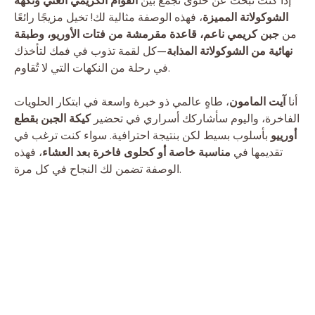
إذا كنت تبحث عن حلوى تجمع بين
القوام الكريمي الغني ونكهة
الشوكولاتة المميزة
، فهذه الوصفة مثالية لك! تخيل مزيجًا رائعًا
من
جبن كريمي ناعم، قاعدة مقرمشة من فتات الأوريو، وطبقة
نهائية من الشوكولاتة المذابة
—كل لقمة تذوب في فمك لتأخذك
في رحلة من النكهات التي لا تُقاوم.
أنا
آيت المامون
، طاهٍ عالمي ذو خبرة واسعة في ابتكار الحلويات
الفاخرة، واليوم سأشاركك أسراري في تحضير
كيكة الجبن بقطع
أورييو
بأسلوب بسيط لكن بنتيجة احترافية. سواء كنت ترغب في
تقديمها في
مناسبة خاصة أو كحلوى فاخرة بعد العشاء
، فهذه
الوصفة تضمن لك النجاح في كل مرة.