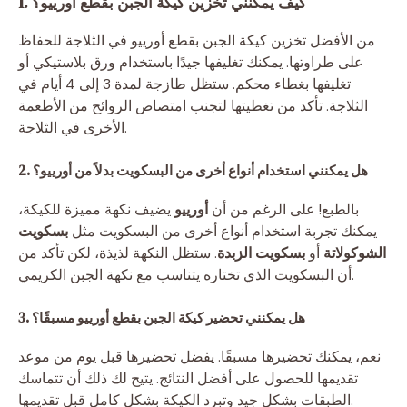
1. كيف يمكنني تخزين كيكة الجبن بقطع أورييو؟
من الأفضل تخزين كيكة الجبن بقطع أورييو في الثلاجة للحفاظ
على طراوتها. يمكنك تغليفها جيدًا باستخدام ورق بلاستيكي أو
تغليفها بغطاء محكم. ستظل طازجة لمدة 3 إلى 4 أيام في
الثلاجة. تأكد من تغطيتها لتجنب امتصاص الروائح من الأطعمة
الأخرى في الثلاجة.
2. هل يمكنني استخدام أنواع أخرى من البسكويت بدلاً من أورييو؟
بالطبع! على الرغم من أن
أورييو
يضيف نكهة مميزة للكيكة،
يمكنك تجربة استخدام أنواع أخرى من البسكويت مثل
بسكويت
الشوكولاتة
أو
بسكويت الزبدة
. ستظل النكهة لذيذة، لكن تأكد من
أن البسكويت الذي تختاره يتناسب مع نكهة الجبن الكريمي.
3. هل يمكنني تحضير كيكة الجبن بقطع أورييو مسبقًا؟
نعم، يمكنك تحضيرها مسبقًا. يفضل تحضيرها قبل يوم من موعد
تقديمها للحصول على أفضل النتائج. يتيح لك ذلك أن تتماسك
الطبقات بشكل جيد وتبرد الكيكة بشكل كامل قبل تقديمها.