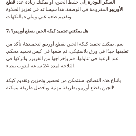
السكر البودرة
إلى خليط الجبن، أو يمكنك زيادة عدد
قطع
الأورييو
المفرومة في الوصفة. هذا سيساعد في تعزيز الحلاوة
وتقديم طعم غني ومليء بالنكهات.
7. هل يمكنني تجميد كيكة الجبن بقطع أورييو؟
نعم، يمكنك تجميد كيكة الجبن بقطع أورييو. لتجميدها، تأكد من
تغليفها جيدًا في ورق بلاستيكي، ثم ضعها في كيس تجميد محكم.
عند الرغبة في تناولها، قم بإخراجها من الفريزر واتركها في
الثلاجة لمدة 24 ساعة لتذوب ببطء.
باتباع هذه النصائح، ستتمكن من تحضير وتخزين وتقديم كيكة
الجبن بقطع أورييو بطريقة مهنية وبأفضل طريقة ممكنة!