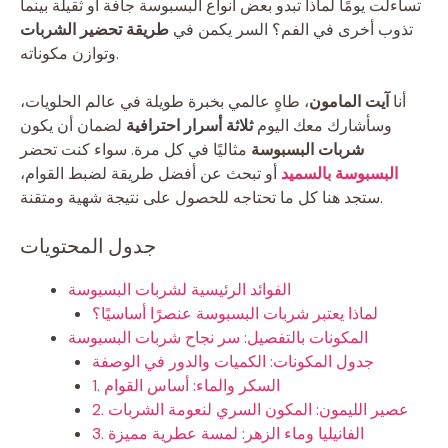
تساءلت يومًا لماذا تبدو بعض أنواع البسبوسة جافة أو ثقيلة بينما
تذوب أخرى في الفم؟ السر يكمن في
طريقة تحضير الشربات
وتوازن مكوناته.
أنا
آيت المامون
، طاهٍ عالمي بخبرة طويلة في عالم الحلويات،
وسأشارك معك اليوم
ثلاثة أسرار احترافية
لضمان أن يكون
شربات البسبوسة
مثاليًا في كل مرة. سواء كنت تحضر
البسبوسة بالسميد
أو تبحث عن أفضل طريقة لضبط القوام،
ستجد هنا كل ما تحتاجه للحصول على نتيجة شهية ومتقنة.
جدول المحتويات
الفوائد الرئيسية لشربات البسبوسة
لماذا يعتبر شربات البسبوسة عنصرًا أساسيًا؟
المكونات بالتفصيل: سر نجاح شربات البسبوسة
جدول المكونات: الكميات والدور في الوصفة
1. السكر والماء: أساس القوام
2. عصير الليمون: المكون السري لنعومة الشربات
3. الفانيليا وماء الزهر: لمسة عطرية مميزة