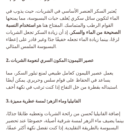
يُعتبر السكر العنصر الأساسي في الشربات، حيث يذوب في
الماء لتكوين سائل سكري يُغلف حبات البسبوسة، مما يمنحها
القوام الرطب والمتماسك. المفتاح هنا هو
استخدام النسبة
الصحيحة من الماء والسكر
، إذ أن زيادة السكر تجعل الشربات
لزجًا، بينما زيادة الماء تجعله خفيفًا جدًا وغير قادر على إعطاء
البسبوسة الملمس المثالي.
2. عصير الليمون: المكون السري لنعومة الشربات
يعمل عصير الليمون كعامل طبيعي لمنع تبلور السكر، مما
يساعد في الحفاظ على قوام سلس وحريري. يمكن أيضًا
استبداله بقطرة من خل التفاح إذا كنت ترغب في نكهة أخف.
3. الفانيليا وماء الزهر: لمسة عطرية مميزة
إضافة الفانيليا تُحسن من رائحة الشربات وتعطيه طابعًا جذابًا،
بينما يضيف ماء الزهر لمسة شرقية أصيلة، خصوصًا عند تحضير
البسبوسة بالطريقة التقليدية. إذا كنت تفضل نكهة أكثر عمقًا،