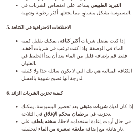
التبريد الطبيعي
يساعد على امتصاص الشربات في
البسبوسة بشكل متساوٍ، مما يجعلها أكثر رطوبة وشهية.
5. الاختلافات الاحترافية في الكثافة
إذا كنت تفضل شربات
أكثر كثافة
، يمكنك تقليل كمية
الماء في الوصفة. وإذا كنت ترغب في شربات
أخف
،
فقط قم بإضافة قليل من الماء بعد أن يبدأ الخليط في
الغليان.
الكثافة المثالية هي تلك التي لا تكون سائلة جدًا ولا كثيفة
لدرجة أنها تصبح شبيهة بالعسل.
6. كيفية تخزين الشربات الزائد
إذا كان لديك
شربات متبقي
بعد تحضير البسبوسة، يمكنك
في الثلاجة.
تخزينه في
برطمان محكم الإغلاق
في حال أردت إعادة استخدامه لاحقًا،
سخنه بلطف
على
لتخفيفه.
نار هادئة مع إضافة
ملعقة صغيرة من الماء