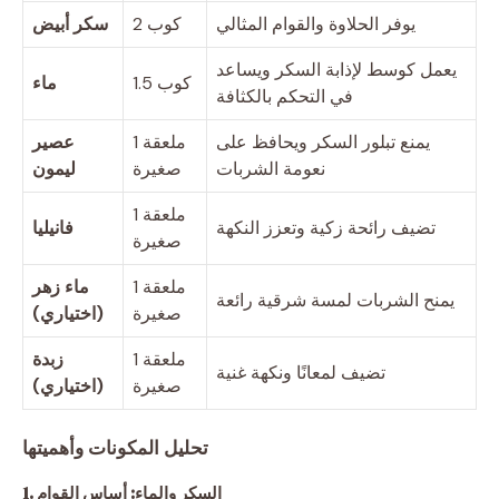
يوفر الحلاوة والقوام المثالي
2 كوب
سكر أبيض
يعمل كوسط لإذابة السكر ويساعد
1.5 كوب
ماء
في التحكم بالكثافة
يمنع تبلور السكر ويحافظ على
1 ملعقة
عصير
نعومة الشربات
صغيرة
ليمون
1 ملعقة
تضيف رائحة زكية وتعزز النكهة
فانيليا
صغيرة
1 ملعقة
ماء زهر
يمنح الشربات لمسة شرقية رائعة
صغيرة
(اختياري)
1 ملعقة
زبدة
تضيف لمعانًا ونكهة غنية
صغيرة
(اختياري)
تحليل المكونات وأهميتها
1. السكر والماء: أساس القوام