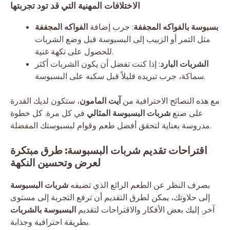
الاختلافات المهنية التي قد تود تجربتها
بسبوسة بالفواكه المجففة
: جرب إضافة
الفواكه المجففة
مثل التمر أو الزبيب إلى البسبوسة قبل وضع الشربات
للحصول على نكهة غنية.
الشربات البارد
: إذا كنت تفضل أن يكون الشربات أكثر
سماكة، جرب تبريده قليلاً قبل سكبه على البسبوسة.
مع هذه النصائح الاحترافية من
آيت المامون
، ستكون لديك القدرة
على صنع
شربات البسبوسة المثالي
في كل مرة. كل خطوة
مدروسة بعناية لتحقق أفضل طعم وقوام لبسبوستك المفضلة.
اقتراحات تقديم شربات البسبوسة: طرق مبتكرة
لعرض وتحسين النكهة
بصرف النظر عن الطعم الرائع الذي تضيفه
شربات البسبوسة
إلى حلاوتك، يمكن لطرق التقديم أن ترفع التجربة إلى مستوى
آخر. إليك بعض الأفكار والاقتراحات لتقديم
البسبوسة بالشربات
بطريقة احترافية وجذابة.