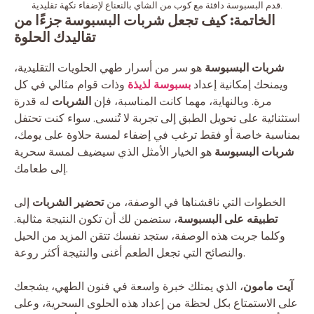
قدم البسبوسة دافئة مع كوب من الشاي بالنعناع لإضفاء نكهة تقليدية.
الخاتمة: كيف تجعل شربات البسبوسة جزءًا من
تقاليدك الحلوة
شربات البسبوسة
هو سر من أسرار طهي الحلويات التقليدية،
ويمنحك إمكانية إعداد
بسبوسة لذيذة
وذات قوام مثالي في كل
مرة. وبالنهاية، مهما كانت المناسبة، فإن
الشربات
له قدرة
استثنائية على تحويل الطبق إلى تجربة لا تُنسى. سواء كنت تحتفل
بمناسبة خاصة أو فقط ترغب في إضفاء لمسة حلاوة على يومك،
شربات البسبوسة
هو الخيار الأمثل الذي سيضيف لمسة سحرية
إلى طعامك.
الخطوات التي ناقشناها في الوصفة، من
تحضير الشربات
إلى
تطبيقه على البسبوسة
، ستضمن لك أن تكون النتيجة مثالية.
وكلما جربت هذه الوصفة، ستجد نفسك تتقن المزيد من الحيل
والنصائح التي تجعل الطعم أغنى والنتيجة أكثر روعة.
آيت مامون
، الذي يمتلك خبرة واسعة في فنون الطهي، يشجعك
على الاستمتاع بكل لحظة من إعداد هذه الحلوى السحرية، وعلى