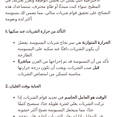
الاحترافية التي يمكن أن تُحسن الوصفة وتعزز تجربتك في
المطبخ. سواء كنت مبتدئًا أو طاهٍ محترف، ستساعدك هذه
النصائح على تحقيق قوام شربات مثالي، مما يضمن لك بسبوسة
أكثر لذة ونعومة.
1. التأكد من حرارة الشربات عند سكبها
الحرارة المتوازنة
هي سر نجاح شربات البسبوسة. يفضل
أن يكون الشربات دافئًا عند سكبه على البسبوسة
الطازجة.
تأكد من أن البسبوسة قد تم إخراجها من الفرن
مباشرةً
قبل
صب الشربات، ويجب أن تكون درجة حرارتها
مناسبة لتتمكن من امتصاص الشربات.
2. العناية بوقت الغليان
الوقت هو العامل الحاسم
في تحديد قوام الشربات. إذا
تركت الشربات يغلي لفترة طويلة جدًا، سيصبح كثيفًا
جدًا، مما سيجعل البسبوسة تصبح أكثر خشونة.
في المقابل، إذا لم يغلي الشربات كفاية، فلن يتحقق