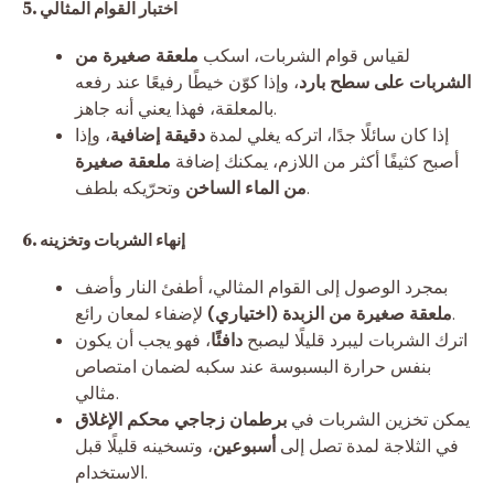
5. اختبار القوام المثالي
لقياس قوام الشربات، اسكب
ملعقة صغيرة من
الشربات على سطح بارد
، وإذا كوّن خيطًا رفيعًا عند رفعه
بالمعلقة، فهذا يعني أنه جاهز.
إذا كان سائلًا جدًا، اتركه يغلي لمدة
دقيقة إضافية
، وإذا
أصبح كثيفًا أكثر من اللازم، يمكنك إضافة
ملعقة صغيرة
وتحرّيكه بلطف.
من الماء الساخن
6. إنهاء الشربات وتخزينه
بمجرد الوصول إلى القوام المثالي، أطفئ النار وأضف
لإضفاء لمعان رائع.
ملعقة صغيرة من الزبدة (اختياري)
اترك الشربات ليبرد قليلًا ليصبح
دافئًا
، فهو يجب أن يكون
بنفس حرارة البسبوسة عند سكبه لضمان امتصاص
مثالي.
يمكن تخزين الشربات في
برطمان زجاجي محكم الإغلاق
في الثلاجة لمدة تصل إلى
أسبوعين
، وتسخينه قليلًا قبل
الاستخدام.