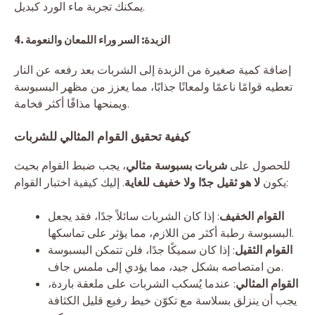
يمكنك تجربة ماء الورد كبديل.
4. الزبدة: السر وراء اللمعان والنعومة
إضافة كمية صغيرة من الزبدة إلى الشربات بعد رفعه عن النار
تعطيه قوامًا ناعمًا ولمعانًا جذابًا، مما يعزز من مظهر البسبوسة
ويمنحها مذاقًا أكثر فخامة.
كيفية تحقيق القوام المثالي للشربات
للحصول على
شربات بسبوسة مثالي
، يجب ضبط القوام بحيث
. إليك كيفية اختبار القوام:
يكون
لا هو ثقيل جدًا ولا خفيف للغاية
القوام الخفيف
: إذا كان الشربات سائلاً جدًا، فقد يجعل
البسبوسة رطبة أكثر من اللازم، مما يؤثر على تماسكها.
القوام الثقيل
: إذا كان سميكًا جدًا، فلن تتمكن البسبوسة
من امتصاصه بشكل جيد، مما يؤدي إلى ملمس جاف.
القوام المثالي
: عندما يُسكب الشربات على ملعقة باردة،
يجب أن ينزلق بسلاسة مع تكوّن خيط رفيع قليل الكثافة