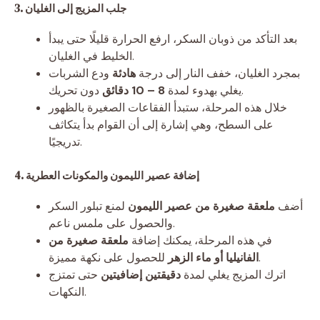
3. جلب المزيج إلى الغليان
بعد التأكد من ذوبان السكر، ارفع الحرارة قليلًا حتى يبدأ
الخليط في الغليان.
بمجرد الغليان، خفف النار إلى درجة
هادئة
ودع الشربات
دون تحريك.
يغلي بهدوء لمدة
8 – 10 دقائق
خلال هذه المرحلة، ستبدأ الفقاعات الصغيرة بالظهور
على السطح، وهي إشارة إلى أن القوام بدأ يتكاثف
تدريجيًا.
4. إضافة عصير الليمون والمكونات العطرية
أضف
ملعقة صغيرة من عصير الليمون
لمنع تبلور السكر
والحصول على ملمس ناعم.
في هذه المرحلة، يمكنك إضافة
ملعقة صغيرة من
للحصول على نكهة مميزة.
الفانيليا أو ماء الزهر
اترك المزيج يغلي لمدة
دقيقتين إضافيتين
حتى تمتزج
النكهات.